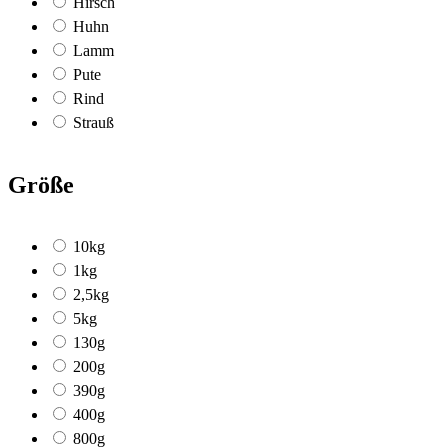
Hirsch
Huhn
Lamm
Pute
Rind
Strauß
Größe
10kg
1kg
2,5kg
5kg
130g
200g
390g
400g
800g