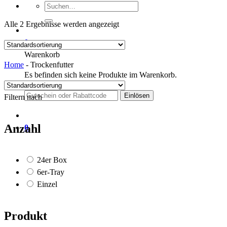
Suchen
nach:
Alle 2 Ergebnisse werden angezeigt
0
Warenkorb
Home
-
Trockenfutter
Es befinden sich keine Produkte im Warenkorb.
Filtern nach
Anzahl
0
24er Box
6er-Tray
Einzel
Produkt